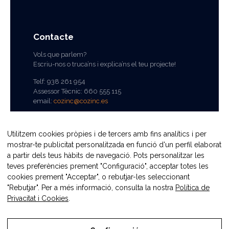
Contacte
Vols que parlem?
Escriu-nos o truca’ns i explica’ns el teu projecte!
Telf: 938 261 954
Assessor Tècnic: 660 555 115
email:
cozinc@cozinc.es
Utilitzem cookies pròpies i de tercers amb fins analítics i per
mostrar-te publicitat personalitzada en funció d'un perfil elaborat
a partir dels teus hàbits de navegació. Pots personalitzar les
teves preferències prement "Configuració", acceptar totes les
cookies prement "Acceptar", o rebutjar-les seleccionant
"Rebutjar". Per a més informació, consulta la nostra
Política de
© CobreZinc. Tots els drets reservats.
Privacitat i Cookies
.